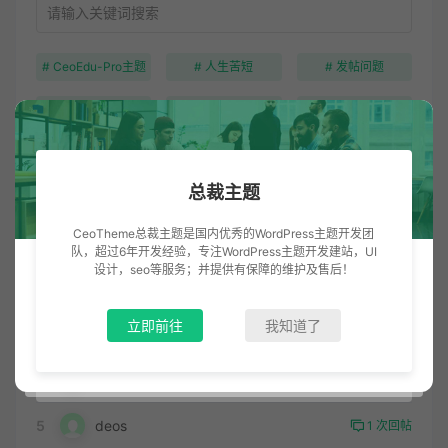
# CeoEdu-Pro主题
# 人生苦短
# 发帖问题
# 测试标签
# 生而为人
# 论坛功能
总裁主题
明星会员
CeoTheme总裁主题是国内优秀的WordPress主题开发团
1
总裁主题
5 次回帖
队，超过6年开发经验，专注WordPress主题开发建站，UI
设计，seo等服务；并提供有保障的维护及售后！
2
情归酒肆
2 次回帖
立即前往
我知道了
3
RoninT°
1 次回帖
4
mars
1 次回帖
5
deos
1 次回帖