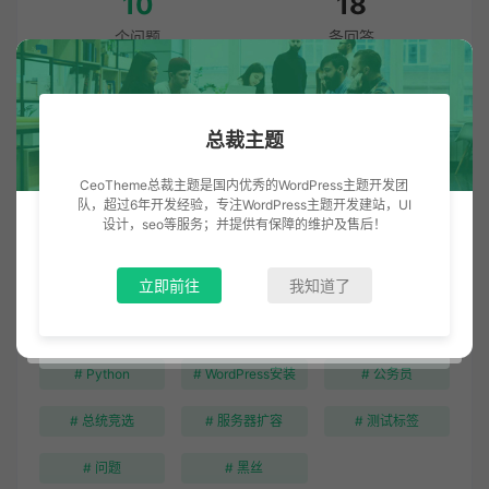
10
18
个问题
条回答
我要提问
我要回答
总裁主题
我的提问
CeoTheme总裁主题是国内优秀的WordPress主题开发团
队，超过6年开发经验，专注WordPress主题开发建站，UI
设计，seo等服务；并提供有保障的维护及售后！
搜索问题
立即前往
我知道了
# Python
# WordPress安装
# 公务员
# 总统竞选
# 服务器扩容
# 测试标签
# 问题
# 黑丝