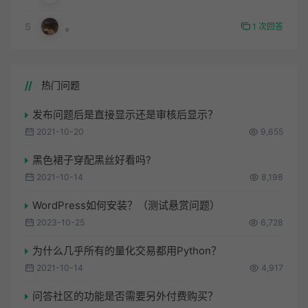
5
。
1 次回答
热门问题
发布问题后是直接显示还是审核后显示？
2021-10-20
9,655
黑色裙子穿配黑丝好看吗?
2021-10-14
8,198
WordPress如何安装？（测试悬赏问题）
2023-10-25
6,728
为什么几乎所有的量化交易都用Python？
2021-10-14
4,917
问答社区的功能是否需要另外付费购买？