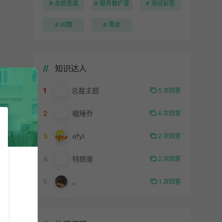
# 总统竞选
# 服务器扩容
# 测试标签
# 问题
# 黑丝
知识达人
1
总裁主题
5 次回答
2
瞌睡乔
4 次回答
3
efyl
2 次回答
4
特朗普
2 次回答
5
。
1 次回答