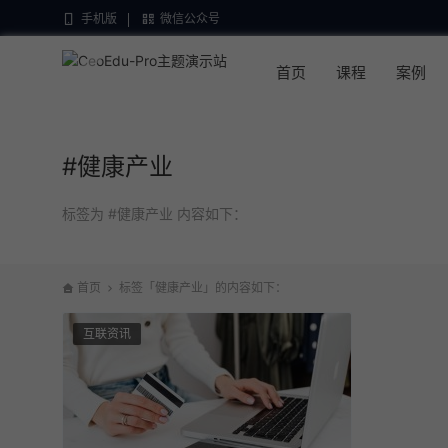
手机版
微信公众号
首页
课程
案例
#健康产业
标签为 #健康产业 内容如下：
首页
标签「健康产业」的内容如下：
互联资讯