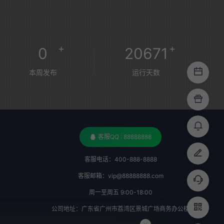
+
+
0
20671
本周发布
运行天数
客服QQ : 88888888
客服电话：400-888-8888
客服邮箱：vip@88888888.com
周一至周五 9:00-18:00
公司地址：广东省广州市荔湾区景城广场商务办公楼
A001座A9233