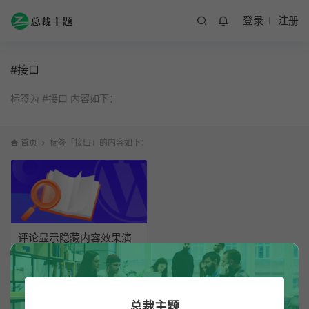
登录
注册
#接口
标签为 #接口 内容如下：
首页
标签「接口」的内容如下：
评论显示隐藏内容效果演
示
总裁主题
总裁主题
查看详情
6,333