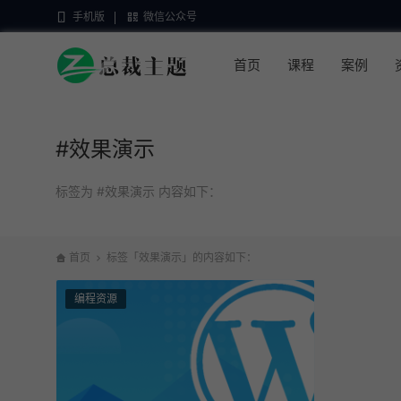
手机版
微信公众号
首页
课程
案例
#效果演示
标签为 #效果演示 内容如下：
首页
标签「效果演示」的内容如下：
编程资源