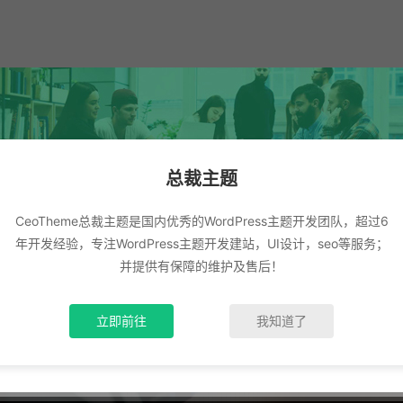
总裁主题
CeoTheme总裁主题是国内优秀的WordPress主题开发团队，超过6
年开发经验，专注WordPress主题开发建站，UI设计，seo等服务；
并提供有保障的维护及售后！
立即前往
我知道了
你的前景，远超我们想象