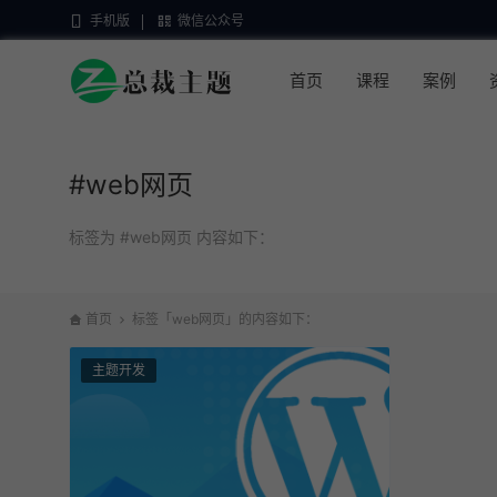
手机版
微信公众号
首页
课程
案例
#web网页
标签为 #web网页 内容如下：
首页
标签「web网页」的内容如下：
主题开发