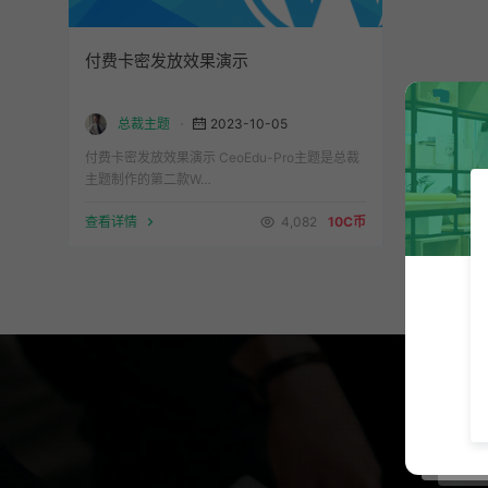
付费卡密发放效果演示
总裁主题
2023-10-05
付费卡密发放效果演示 CeoEdu-Pro主题是总裁
主题制作的第二款W…
查看详情
4,082
10C币