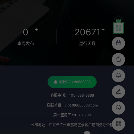
+
+
0
20671
本周发布
运行天数
客服QQ : 88888888
客服电话：400-888-8888
客服邮箱：vip@88888888.com
周一至周五 9:00-18:00
公司地址：广东省广州市荔湾区景城广场商务办公楼
A001座A9233