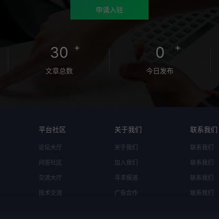
申请入驻
+
+
30
0
文章总数
今日发布
平台社区
关于我们
联系我们
论坛大厅
关于我们
联系我们
问答社区
加入我们
联系我们
交流大厅
寻求报道
联系我们
技术交流
广告合作
联系我们