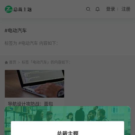
登录
注册
#电动汽车
标签为 #电动汽车 内容如下：
首页
标签「电动汽车」的内容如下：
导航设计攻防战：面包
屑、手风琴菜单与悬浮菜
单对比
总裁主题
总裁主题
查看详情
1,826