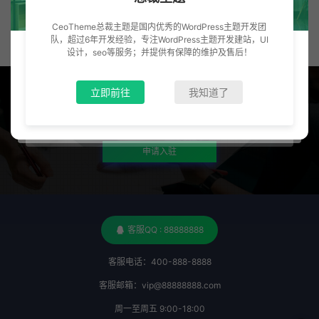
CeoTheme总裁主题是国内优秀的WordPress主题开发团
队，超过6年开发经验，专注WordPress主题开发建站，UI
设计，seo等服务；并提供有保障的维护及售后！
立即前往
我知道了
你的前景，远超我们想象
申请入驻
客服QQ : 88888888
客服电话：400-888-8888
客服邮箱：vip@88888888.com
周一至周五 9:00-18:00