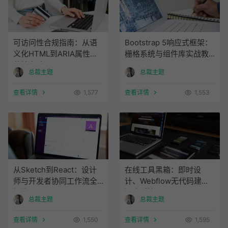
可访问性合规指南：从语
Bootstrap 5响应式框架：
义化HTML到ARIA属性的
栅格系统与组件库实战教
落地实践
程
总裁主题
总裁主题
查看详情
1,577
查看详情
1,553
从Sketch到React：设计
在线工具黑箱：即时设
师与开发者协同工作流全
计、Webflow无代码建站
揭秘
深度对比
总裁主题
总裁主题
查看详情
1,550
查看详情
1,595