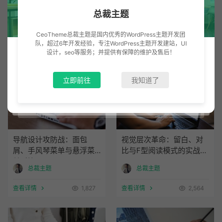
总裁主题
9大网页布局模板：从国字
用户体验设计五原则：可
型到POP布局的场景化应
用性、容错性与情感化设
CeoTheme总裁主题是国内优秀的WordPress主题开发团
用
计
队，超过6年开发经验，专注WordPress主题开发建站，UI
总裁主题
总裁主题
设计，seo等服务；并提供有保障的维护及售后！
查看详情
1,888
查看详情
2,139
立即前往
我知道了
导航设计攻防战：面包
视觉层次革命：留白、对
屑、手风琴菜单与悬浮菜
比与F型阅读模式的实战技
单对比
巧
总裁主题
总裁主题
查看详情
1,827
查看详情
2,564