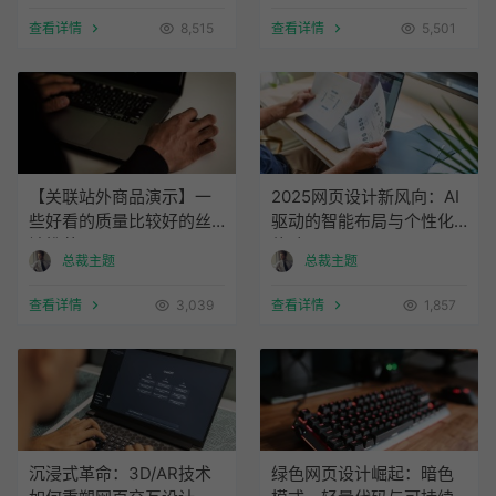
查看详情
8,515
查看详情
5,501
【关联站外商品演示】一
2025网页设计新风向：AI
些好看的质量比较好的丝
驱动的智能布局与个性化
袜推荐
体验
总裁主题
总裁主题
查看详情
3,039
查看详情
1,857
沉浸式革命：3D/AR技术
绿色网页设计崛起：暗色