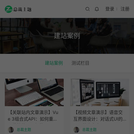
登录
注册
建站案例
建站案例
测试栏目
【关联站内文章演示】Vu
【视频文章演示】语音交
e 3组合式API：如何重构
互界面设计：对话式UI的
可维护的网页组件
网页整合方案
总裁主题
总裁主题