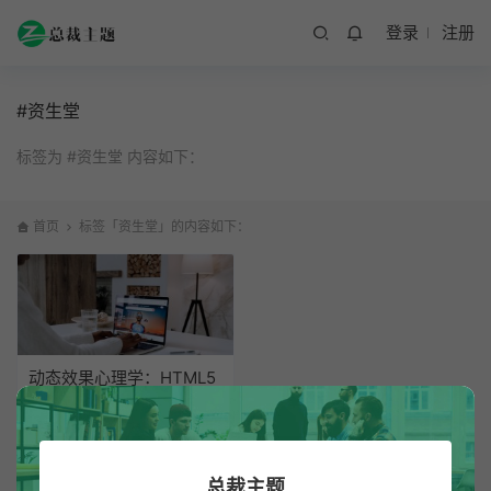
登录
注册
#资生堂
标签为 #资生堂 内容如下：
首页
标签「资生堂」的内容如下：
动态效果心理学：HTML5
动画如何提升用户停留时
间
总裁主题
总裁主题
查看详情
2,336