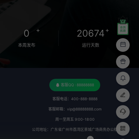
+
+
0
20674
本周发布
运行天数
客服QQ : 88888888
客服电话：400-888-8888
客服邮箱：vip@88888888.com
周一至周五 9:00-18:00
公司地址：广东省广州市荔湾区景城广场商务办公楼
A001座A9233