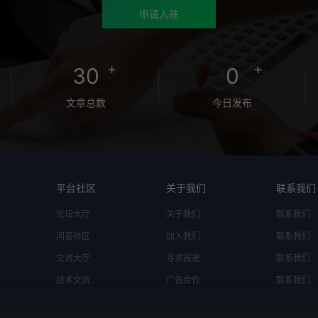
申请入驻
+
+
30
0
文章总数
今日发布
平台社区
关于我们
联系我们
论坛大厅
关于我们
联系我们
问答社区
加入我们
联系我们
交流大厅
寻求报道
联系我们
技术交流
广告合作
联系我们