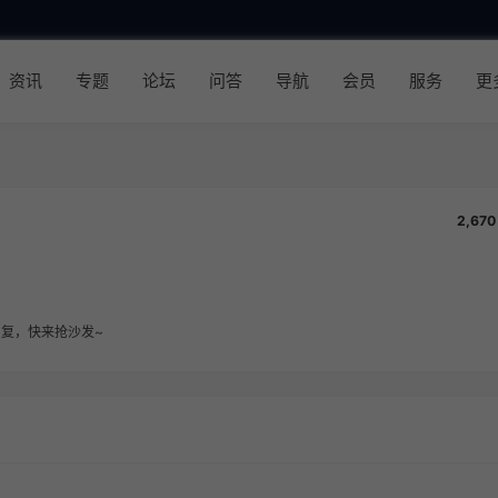
资讯
专题
论坛
问答
导航
会员
服务
更
2,670
复，快来抢沙发~