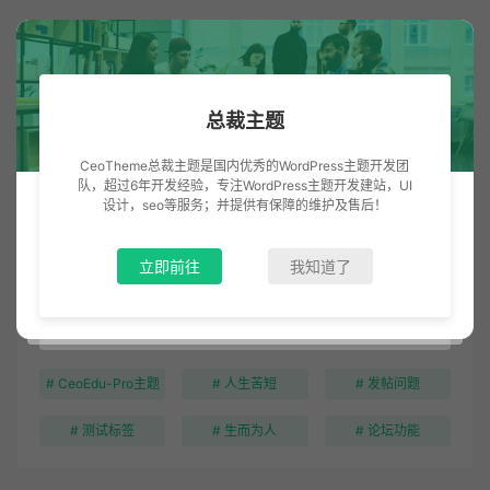
总裁主题
CeoTheme总裁主题是国内优秀的WordPress主题开发团
队，超过6年开发经验，专注WordPress主题开发建站，UI
设计，seo等服务；并提供有保障的维护及售后！
立即前往
我知道了
搜索帖子
# CeoEdu-Pro主题
# 人生苦短
# 发帖问题
# 测试标签
# 生而为人
# 论坛功能