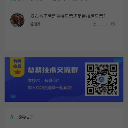
发布帖子后是直接显示还是审核后显示？
瞌睡乔
5,538
3
搜索帖子