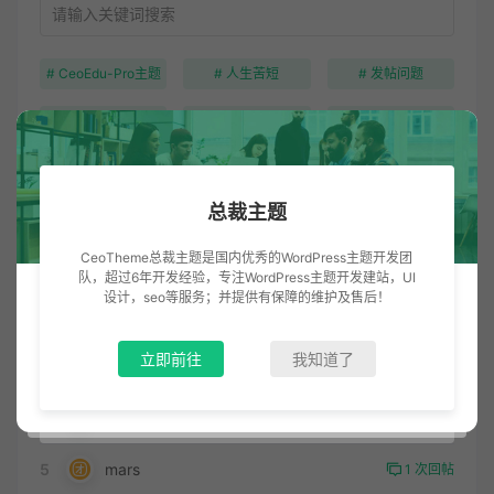
# CeoEdu-Pro主题
# 人生苦短
# 发帖问题
# 测试标签
# 生而为人
# 论坛功能
总裁主题
明星会员
CeoTheme总裁主题是国内优秀的WordPress主题开发团
1
总裁主题
5 次回帖
队，超过6年开发经验，专注WordPress主题开发建站，UI
设计，seo等服务；并提供有保障的维护及售后！
2
情归酒肆
2 次回帖
立即前往
我知道了
3
啊放
1 次回帖
4
RoninT°
1 次回帖
5
mars
1 次回帖