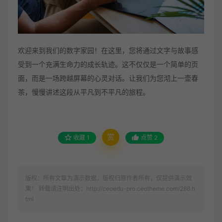
欢迎来到我们的数字家园！在这里，您将通过文字与故事感
受到一个充满生命力的成长轨迹。这不仅仅是一个简单的页
面，而是一场跨越屏幕的心灵对话。让我们为您沏上一壶春
茶，慢慢讲述这段从平凡到不平凡的旅程。
赏
收藏
1
点赞
2
版权：所有文章为演示数据，版权归原作者所有，仅提供演示效
果！ 转载请注明出处：http://ceoedu-pro.ceotheme.com/286.h
tml