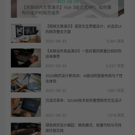
2021-08-23
【关联站内文章演示】Vue 3组合式API：如何重
构可维护的网页组件
【视频文章演示】语音交互界面设计：对话式UI
的网页整合方案
2021-08-23
5,501 浏览
【关联站外商品演示】一些好看的质量比较好的
丝袜推荐
2021-08-23
3,037 浏览
2025网页设计新风向：AI驱动的智能布局与个性
化体验
2021-08-22
1,857 浏览
沉浸式革命：3D/AR技术如何重塑网页交互设计
2021-08-22
1,518 浏览
绿色网页设计崛起：暗色模式、轻量代码与可持
续托管实践