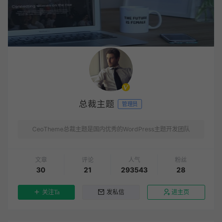
总裁主题
管理员
CeoTheme总裁主题是国内优秀的WordPress主题开发团队
文章
评论
人气
粉丝
30
21
293543
28
关注Ta
发私信
进主页