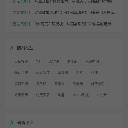
[ 建站案例 ]
响应式设计终极指南：从流式布局到媒体查询全解析
[ 建站案例 ]
动态效果心理学：HTML5动画如何提升用户停留时间
[ 建站案例 ]
9大网页布局模板：从国字型到POP布局的场景化应用
随机标签
天使投资
TS
VC/PE
陶师正
光速中国
逸动科技
优复医疗
卿斗酱
黑丝
丝袜
免费资源
多价格
多套餐
免登陆
付费查看
效果演示
付费下载
淘客
VLOG引流
UI设计
最新评论