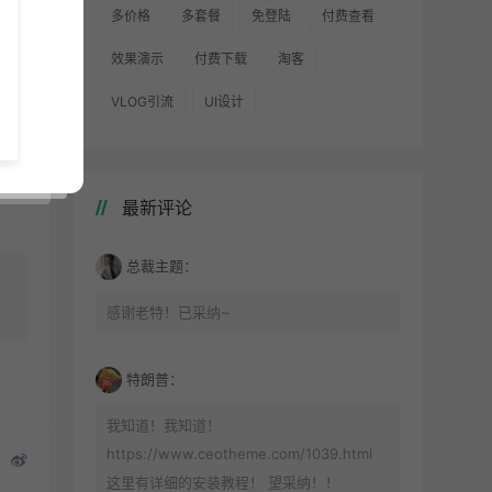
多价格
多套餐
免登陆
付费查看
的页
效果演示
付费下载
淘客
VLOG引流
UI设计
最新评论
总裁主题：
感谢老特！已采纳~
特朗普：
我知道！我知道！
https://www.ceotheme.com/1039.html
这里有详细的安装教程！ 望采纳！！