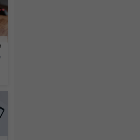
漂亮！
轻
0