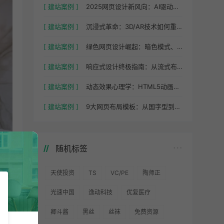
[ 建站案例 ]
2025网页设计新风向：AI驱动的智能布局与个性化体验
[ 建站案例 ]
沉浸式革命：3D/AR技术如何重塑网页交互设计
[ 建站案例 ]
绿色网页设计崛起：暗色模式、轻量代码与可持续托管实践
[ 建站案例 ]
响应式设计终极指南：从流式布局到媒体查询全解析
[ 建站案例 ]
动态效果心理学：HTML5动画如何提升用户停留时间
[ 建站案例 ]
9大网页布局模板：从国字型到POP布局的场景化应用
随机标签
天使投资
TS
VC/PE
陶师正
光速中国
逸动科技
优复医疗
卿斗酱
黑丝
丝袜
免费资源