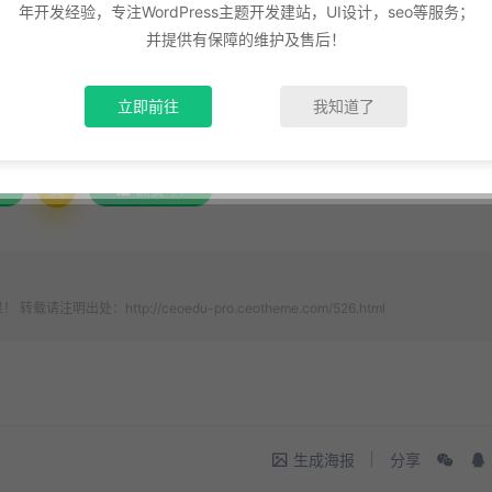
年开发经验，专注WordPress主题开发建站，UI设计，seo等服务；
并提供有保障的维护及售后！
与故事感受到一个充满生命力的成长轨迹。这不仅仅是一个简单
上一壶春茶，慢慢讲述这段从平凡到不平凡的旅程。
立即前往
我知道了
赏
点赞
14
：http://ceoedu-pro.ceotheme.com/526.html
生成海报
分享