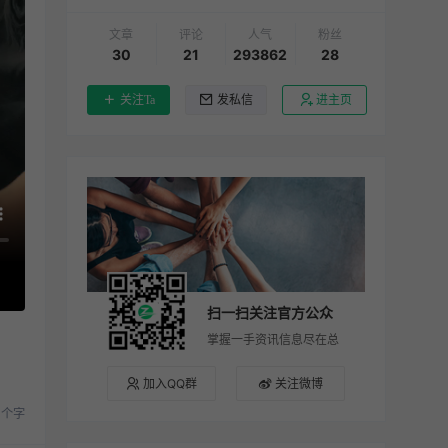
文章
评论
人气
粉丝
30
21
293862
28
关注Ta
发私信
进主页
扫一扫关注官方公众
号
掌握一手资讯信息尽在总
裁主题
加入QQ群
关注微博
 个字