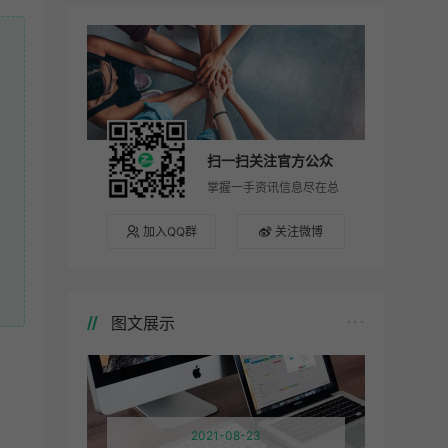
扫一扫关注官方公众
号
掌握一手资讯信息尽在总
裁主题
加入QQ群
关注微博
图文展示
2021-08-23