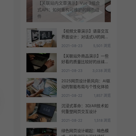
【关联站内文章演示】Vue 3组合
式API：如何重构可维护的网页组
件
【视频文章演示】语音交互
界面设计：对话式UI的网页
整合方案
2021-08-23
5,501 浏览
【关联站外商品演示】一些
好看的质量比较好的丝袜推
荐
2021-08-23
3,038 浏览
2025网页设计新风向：AI驱
动的智能布局与个性化体验
2021-08-22
1,857 浏览
沉浸式革命：3D/AR技术如
何重塑网页交互设计
2021-08-22
1,518 浏览
绿色网页设计崛起：暗色模