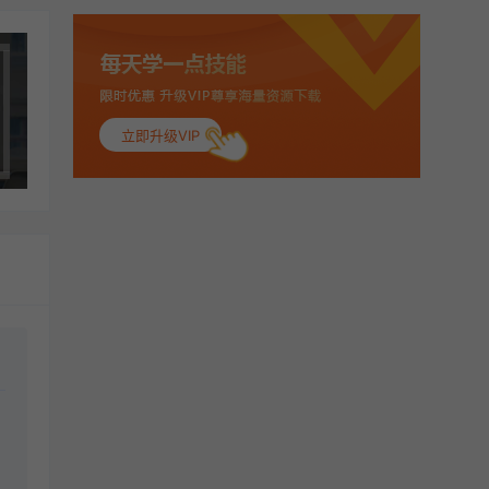
酷酷DE阳：
喜欢 做的可真美
立即升级VIP
。：
你说好看不好看呢
路途：
漂亮！