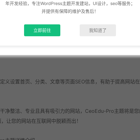
年开发经验，专注WordPress主题开发建站，UI设计，seo等服务；
并提供有保障的维护及售后！
，支持用户签到功能、用户注册奖励功能、作者投稿奖励、推广注册奖
立即前往
我知道了
策略奖励等功能，以便帮助用户快速达成网站营销以增加用户粘
支持自定义设置首页、分类、文章等页面SEO信息，有助于提高网站
出干净整洁、专业且具有吸引力的网站，CeoEdu-Pro主题将是您
主题，让您的网站在互联网中脱颖而出！