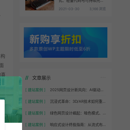
式、轻量代码与可持续托管
实践
2021-03-30
3,166 浏览
外
结构
面
的喜
文章展示
[ 建站案例 ]
2025网页设计新风向：AI驱动的智能布局与个性化体验
[ 建站案例 ]
沉浸式革命：3D/AR技术如何重塑网页交互设计
[ 建站案例 ]
绿色网页设计崛起：暗色模式、轻量代码与可持续托管实践
多价
[ 建站案例 ]
响应式设计终极指南：从流式布局到媒体查询全解析