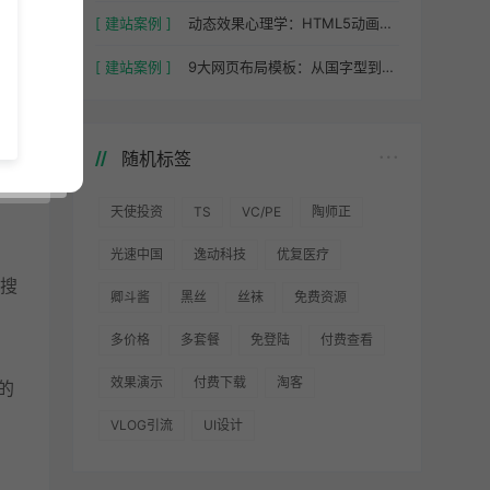
[ 建站案例 ]
动态效果心理学：HTML5动画如何提升用户停留时间
[ 建站案例 ]
9大网页布局模板：从国字型到POP布局的场景化应用
性，
随机标签
天使投资
TS
VC/PE
陶师正
光速中国
逸动科技
优复医疗
在搜
卿斗酱
黑丝
丝袜
免费资源
多价格
多套餐
免登陆
付费查看
效果演示
付费下载
淘客
的
VLOG引流
UI设计