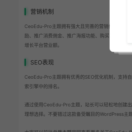
营销机制
CeoEdu-Pro主题拥有强大且完善的营销体系
励、推广消费佣金、推广海报功能、购买商品营销
增长平台营业额。
SEO表现
CeoEdu-Pro主题拥有优秀的SEO优化机制，
索引擎中的排名。
通过使用CeoEdu-Pro主题，站长可以轻松地创建
理想选择。不要错过这款备受瞩目的WordPress