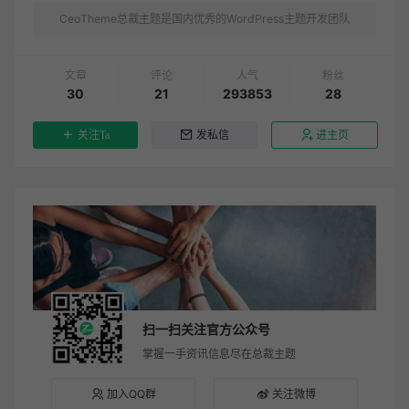
CeoTheme总裁主题是国内优秀的WordPress主题开发团队
文章
评论
人气
粉丝
30
21
293853
28
关注Ta
发私信
进主页
扫一扫关注官方公众号
掌握一手资讯信息尽在总裁主题
加入QQ群
关注微博