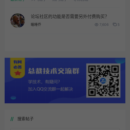
论坛社区的功能是否需要另外付费购买？
瞌睡乔
7,606
5
搜索帖子