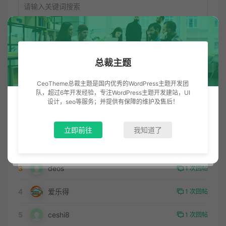
# CeoEdu-Pro主题
# 人生苦短
# 发帖问题
# 测试标签
# 生而为人
# 论坛功能
总裁主题
CeoTheme总裁主题是国内优秀的WordPress主题开发团
队，超过6年开发经验，专注WordPress主题开发建站，UI
明星会员
设计，seo等服务；并提供有保障的维护及售后！
1
总裁主题
5 次回帖
立即前往
我知道了
2
情归酒肆
2 次回帖
3
deos
1 次回帖
4
爱乐得
1 次回帖
5
ceshi8
1 次回帖