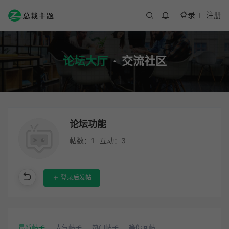
登录
注册
论坛大厅
·
交流社区
论坛功能
帖数：1
互动：3
登录后发帖
最新帖子
人气帖子
热门帖子
等你回帖